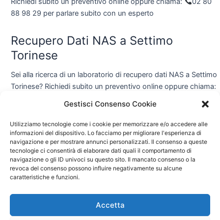
Richiedi subito un preventivo online oppure chiama:
02 80
88 98 29 per parlare subito con un esperto
Recupero Dati NAS a Settimo
Torinese
Sei alla ricerca di un laboratorio di recupero dati NAS a Settimo
Torinese? Richiedi subito un preventivo online oppure chiama:
02 80 88 98 29 per parlare subito con un esperto
Gestisci Consenso Cookie
Recupero Dati NAS a Nichelino
Utilizziamo tecnologie come i cookie per memorizzare e/o accedere alle
informazioni del dispositivo. Lo facciamo per migliorare l'esperienza di
navigazione e per mostrare annunci personalizzati. Il consenso a queste
Sei alla ricerca di un laboratorio di recupero dati NAS a
tecnologie ci consentirà di elaborare dati quali il comportamento di
Nichelino? Richiedi subito un preventivo online oppure chiama:
navigazione o gli ID univoci su questo sito. Il mancato consenso o la
02 80 88 98 29 per parlare subito con un esperto
revoca del consenso possono influire negativamente su alcune
caratteristiche e funzioni.
Accetta
© 2026 Recupero Dati NAS - P.IVA: 03054500990
Privacy policy
|
Cookie Policy