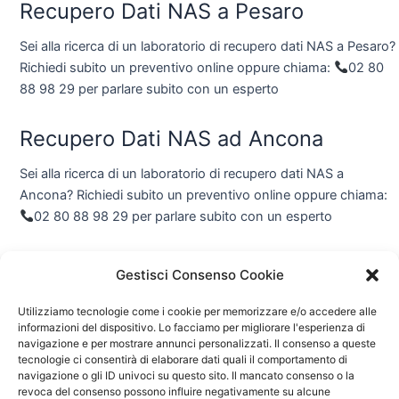
Recupero Dati NAS a Pesaro
Sei alla ricerca di un laboratorio di recupero dati NAS a Pesaro?
Richiedi subito un preventivo online oppure chiama:
02 80
88 98 29 per parlare subito con un esperto
Recupero Dati NAS ad Ancona
Sei alla ricerca di un laboratorio di recupero dati NAS a
Ancona? Richiedi subito un preventivo online oppure chiama:
02 80 88 98 29 per parlare subito con un esperto
Recupero Dati NAS a San Benedetto
Gestisci Consenso Cookie
del Tronto
Utilizziamo tecnologie come i cookie per memorizzare e/o accedere alle
Sei alla ricerca di un laboratorio di recupero dati NAS a San
informazioni del dispositivo. Lo facciamo per migliorare l'esperienza di
navigazione e per mostrare annunci personalizzati. Il consenso a queste
Benedetto del Tronto? Richiedi subito un preventivo online
tecnologie ci consentirà di elaborare dati quali il comportamento di
oppure chiama:
02 80 88 98 29 per parlare subito con un
navigazione o gli ID univoci su questo sito. Il mancato consenso o la
esperto
revoca del consenso possono influire negativamente su alcune