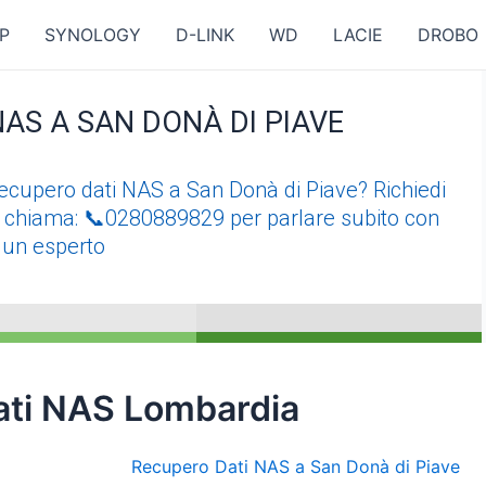
P
SYNOLOGY
D-LINK
WD
LACIE
DROBO
AS A SAN DONÀ DI PIAVE
i recupero dati NAS a San Donà di Piave? Richiedi
e chiama: 📞0280889829 per parlare subito con
un esperto
ati NAS Lombardia