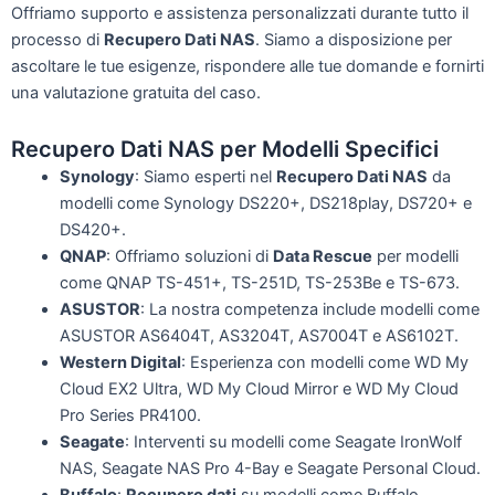
Offriamo supporto e assistenza personalizzati durante tutto il
processo di
Recupero Dati NAS
. Siamo a disposizione per
ascoltare le tue esigenze, rispondere alle tue domande e fornirti
una valutazione gratuita del caso.
Recupero Dati NAS per Modelli Specifici
Synology
: Siamo esperti nel
Recupero Dati NAS
da
modelli come Synology DS220+, DS218play, DS720+ e
DS420+.
QNAP
: Offriamo soluzioni di
Data Rescue
per modelli
come QNAP TS-451+, TS-251D, TS-253Be e TS-673.
ASUSTOR
: La nostra competenza include modelli come
ASUSTOR AS6404T, AS3204T, AS7004T e AS6102T.
Western Digital
: Esperienza con modelli come WD My
Cloud EX2 Ultra, WD My Cloud Mirror e WD My Cloud
Pro Series PR4100.
Seagate
: Interventi su modelli come Seagate IronWolf
NAS, Seagate NAS Pro 4-Bay e Seagate Personal Cloud.
Buffalo
:
Recupero dati
su modelli come Buffalo