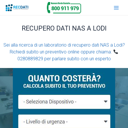
Vai
Main
al
Men
contenuto
RECUPERO DATI NAS A LODI
Sei alla ricerca di un laboratorio di recupero dati NAS a Lodi?
Richiedi subito un preventivo online oppure chiama:
0280889829 per parlare subito con un esperto