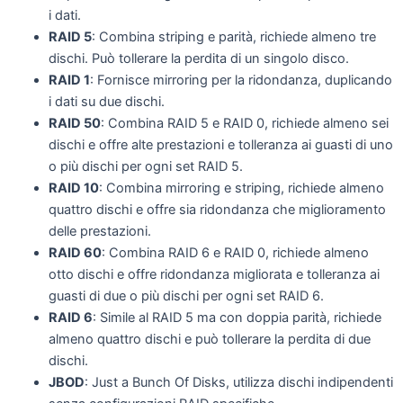
i dati.
RAID 5
: Combina striping e parità, richiede almeno tre
dischi. Può tollerare la perdita di un singolo disco.
RAID 1
: Fornisce mirroring per la ridondanza, duplicando
i dati su due dischi.
RAID 50
: Combina RAID 5 e RAID 0, richiede almeno sei
dischi e offre alte prestazioni e tolleranza ai guasti di uno
o più dischi per ogni set RAID 5.
RAID 10
: Combina mirroring e striping, richiede almeno
quattro dischi e offre sia ridondanza che miglioramento
delle prestazioni.
RAID 60
: Combina RAID 6 e RAID 0, richiede almeno
otto dischi e offre ridondanza migliorata e tolleranza ai
guasti di due o più dischi per ogni set RAID 6.
RAID 6
: Simile al RAID 5 ma con doppia parità, richiede
almeno quattro dischi e può tollerare la perdita di due
dischi.
JBOD
: Just a Bunch Of Disks, utilizza dischi indipendenti