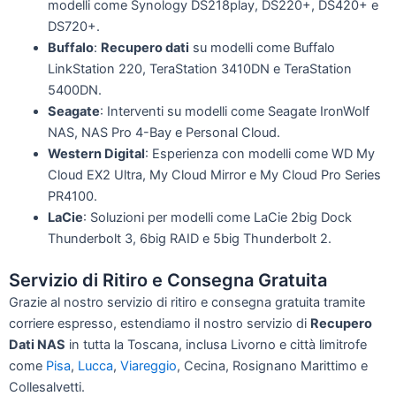
modelli come Synology DS218play, DS220+, DS420+ e
DS720+.
Buffalo
:
Recupero dati
su modelli come Buffalo
LinkStation 220, TeraStation 3410DN e TeraStation
5400DN.
Seagate
: Interventi su modelli come Seagate IronWolf
NAS, NAS Pro 4-Bay e Personal Cloud.
Western Digital
: Esperienza con modelli come WD My
Cloud EX2 Ultra, My Cloud Mirror e My Cloud Pro Series
PR4100.
LaCie
: Soluzioni per modelli come LaCie 2big Dock
Thunderbolt 3, 6big RAID e 5big Thunderbolt 2.
Servizio di Ritiro e Consegna Gratuita
Grazie al nostro servizio di ritiro e consegna gratuita tramite
corriere espresso, estendiamo il nostro servizio di
Recupero
Dati NAS
in tutta la Toscana, inclusa Livorno e città limitrofe
come
Pisa
,
Lucca
,
Viareggio
, Cecina, Rosignano Marittimo e
Collesalvetti.