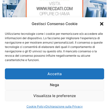
Gestisci Consenso Cookie
Utilizziamo tecnologie come i cookie per memorizzare e/o accedere alle
informazioni del dispositivo. Lo facciamo per migliorare l'esperienza di
navigazione e per mostrare annunci personalizzati. Il consenso a queste
tecnologie ci consentirà di elaborare dati quali il comportamento di
Recupero Dati NAS a Livorno
navigazione o gli ID univoci su questo sito. Il mancato consenso o la
revoca del consenso possono influire negativamente su alcune
caratteristiche e funzioni.
Accetta
© 2026 Recupero Dati NAS - P.IVA: 03054500990
Privacy policy
|
Cookie Policy
Nega
Questo è un sito Web privato non approvato o affiliato a nessuna delle società i
cui marchi, nomi aziendali o abbreviazioni, nomi di prodotti o loghi compaiono su
Visualizza le preferenze
questo sito Web e sono di proprietà dei rispettivi proprietari. Le informazioni
fornite sono ritenute accurate ma non garantite.
Cookie Policy
Dichiarazione sulla Privacy