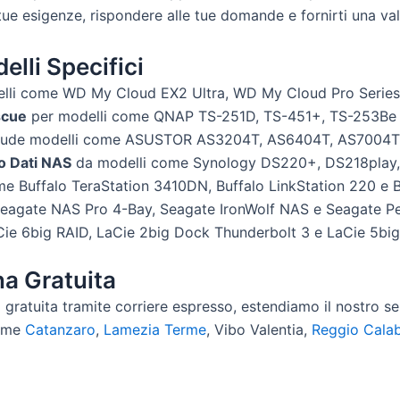
tue esigenze, rispondere alle tue domande e fornirti una val
lli Specifici
elli come WD My Cloud EX2 Ultra, WD My Cloud Pro Serie
scue
per modelli come QNAP TS-251D, TS-451+, TS-253Be 
nclude modelli come ASUSTOR AS3204T, AS6404T, AS7004T
o Dati NAS
da modelli come Synology DS220+, DS218play
e Buffalo TeraStation 3410DN, Buffalo LinkStation 220 e 
 Seagate NAS Pro 4-Bay, Seagate IronWolf NAS e Seagate P
Cie 6big RAID, LaCie 2big Dock Thunderbolt 3 e LaCie 5big
na Gratuita
a gratuita tramite corriere espresso, estendiamo il nostro se
come
Catanzaro
,
Lamezia Terme
, Vibo Valentia,
Reggio Calab