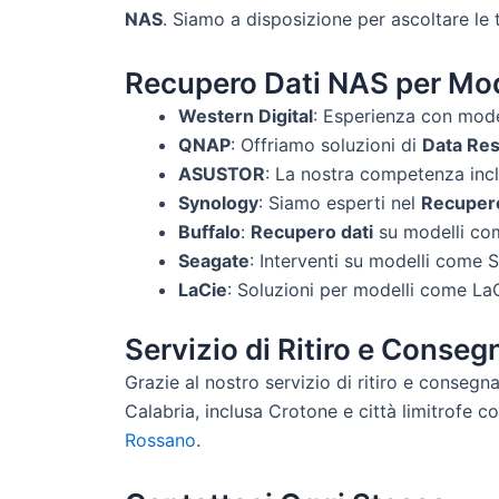
NAS
. Siamo a disposizione per ascoltare le 
Recupero Dati NAS per Mode
Western Digital
: Esperienza con mod
QNAP
: Offriamo soluzioni di
Data Re
ASUSTOR
: La nostra competenza i
Synology
: Siamo esperti nel
Recuper
Buffalo
:
Recupero dati
su modelli com
Seagate
: Interventi su modelli come
LaCie
: Soluzioni per modelli come La
Servizio di Ritiro e Conseg
Grazie al nostro servizio di ritiro e consegn
Calabria, inclusa Crotone e città limitrofe 
Rossano
.