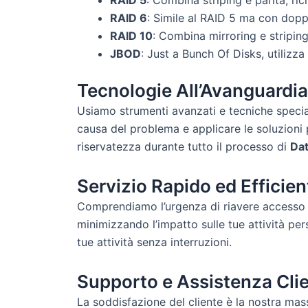
RAID 5
: Combina striping e parità, ric
RAID 6
: Simile al RAID 5 ma con doppi
RAID 10
: Combina mirroring e striping
JBOD
: Just a Bunch Of Disks, utilizz
Tecnologie All’Avanguardia
Usiamo strumenti avanzati e tecniche specia
causa del problema e applicare le soluzioni p
riservatezza durante tutto il processo di
Da
Servizio Rapido ed Efficien
Comprendiamo l’urgenza di riavere accesso ai
minimizzando l’impatto sulle tue attività pe
tue attività senza interruzioni.
Supporto e Assistenza Clie
La soddisfazione del cliente è la nostra mas