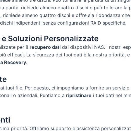
hiede almeno tre dischi. Può tollerare la perdita di un singol
a parità, richiede almeno quattro dischi e può tollerare la p
, richiede almeno quattro dischi e offre sia ridondanza che
a dischi indipendenti senza configurazioni RAID specifiche.
 e Soluzioni Personalizzate
lizzate per il
recupero dati
dai dispositivi NAS. I nostri es
iù efficaci. La sicurezza dei tuoi dati è la nostra priorità,
ta Recovery
.
te
 tuoi file. Per questo, ci impegniamo a fornire un servizio
rsonali o aziendali. Puntiamo a
ripristinare
i tuoi dati nel mi
nti
sima priorità. Offriamo supporto e assistenza personalizzat