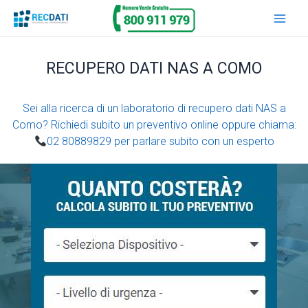
Vai
Main
al
Men
contenuto
RECUPERO DATI NAS A COMO
Sei alla ricerca di un laboratorio di recupero dati NAS a
Como? Richiedi subito un preventivo online oppure chiama:
02 80889829 per parlare subito con un esperto