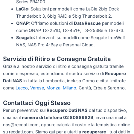
Series PR4100.
LaCie
: Soluzioni per modelli come LaCie 2big Dock
Thunderbolt 3, 6big RAID e 5big Thunderbolt 2.
QNAP
: Offriamo soluzioni di
Data Rescue
per modelli
come QNAP TS-251D, TS-451+, TS-253Be e TS-673.
Seagate
: Interventi su modelli come Seagate IronWolf
NAS, NAS Pro 4-Bay e Personal Cloud.
Servizio di Ritiro e Consegna Gratuita
Grazie al nostro servizio di ritiro e consegna gratuita tramite
corriere espresso, estendiamo il nostro servizio di
Recupero
Dati NAS
in tutta la Lombardia, inclusa Como e città limitrofe
come
Lecco
,
Varese
,
Monza
,
Milano
, Cantù, Erba e Saronno.
Contattaci Oggi Stesso
Per un preventivo sul
Recupero Dati NAS
dal tuo dispositivo,
chiama il
numero di telefono 02 80889829
, invia una mail a
nas@recdati.com, oppure calcola il costo e la tempistica online
su recdati.com. Siamo qui per aiutarti a
recuperare
i tuoi dati in