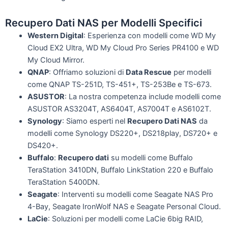
Recupero Dati NAS per Modelli Specifici
Western Digital
: Esperienza con modelli come WD My
Cloud EX2 Ultra, WD My Cloud Pro Series PR4100 e WD
My Cloud Mirror.
QNAP
: Offriamo soluzioni di
Data Rescue
per modelli
come QNAP TS-251D, TS-451+, TS-253Be e TS-673.
ASUSTOR
: La nostra competenza include modelli come
ASUSTOR AS3204T, AS6404T, AS7004T e AS6102T.
Synology
: Siamo esperti nel
Recupero Dati NAS
da
modelli come Synology DS220+, DS218play, DS720+ e
DS420+.
Buffalo
:
Recupero dati
su modelli come Buffalo
TeraStation 3410DN, Buffalo LinkStation 220 e Buffalo
TeraStation 5400DN.
Seagate
: Interventi su modelli come Seagate NAS Pro
4-Bay, Seagate IronWolf NAS e Seagate Personal Cloud.
LaCie
: Soluzioni per modelli come LaCie 6big RAID,