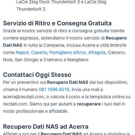
LaCie 2big Dock Thunderbolt 3 e LaCie 5big
Thunderbolt 2.
Servizio di Ritiro e Consegna Gratuita
Grazie al nostro servizio di ritiro e consegna gratuita tramite
corriere espresso, estendiamo il nostro servizio di
Recupero
Dati NAS
in tutta la Campania, inclusa Acerra e città limitrofe
come
Napoli
,
Caserta
,
Pomigliano d’Arco
,
Afragola
, Caivano,
Nola, San Giorgio a Cremano e Marigliano.
Contattaci Oggi Stesso
Per un preventivo sul
Recupero Dati NAS
dal tuo dispositivo,
chiama il numero
081 1996 8219
, invia una mail a
acerra@recdati.com, o calcola il costo e la tempistica online su
recdati.com. Siamo qui per aiutarti a
recuperare
i tuoi dati in
modo professionale e affidabile.
Recupero Dati NAS ad Acerra
Affidati a noi per il
Recupero Dati NAS
ad Acerra e ripristina la